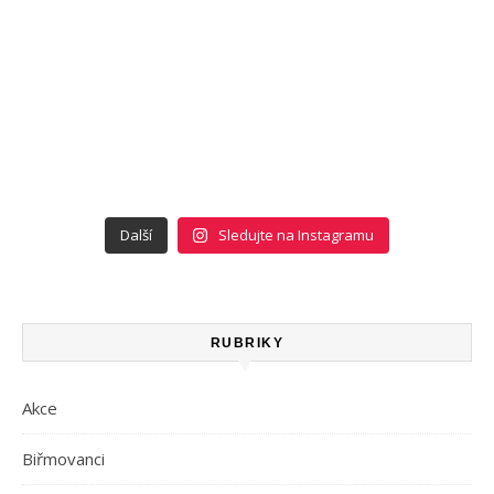
Další
Sledujte na Instagramu
RUBRIKY
Akce
Biřmovanci