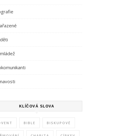
ografie
ařazené
děti
 mládež
okomunikanti
mavosti
KLÍČOVÁ SLOVA
DVENT
BIBLE
BISKUPOVÉ
IŘMOVÁNÍ
CHARITA
CÍRKEV