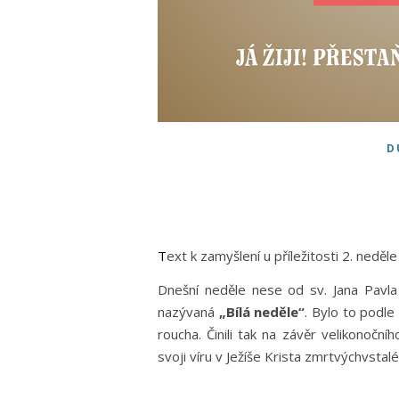
D
Text k zamyšlení u příležitosti 2. nedě
Dnešní neděle nese od sv. Jana Pavla 
nazývaná
„Bílá neděle“
. Bylo to podle
roucha. Činili tak na závěr velikonoční
svoji víru v Ježíše Krista zmrtvýchvstal