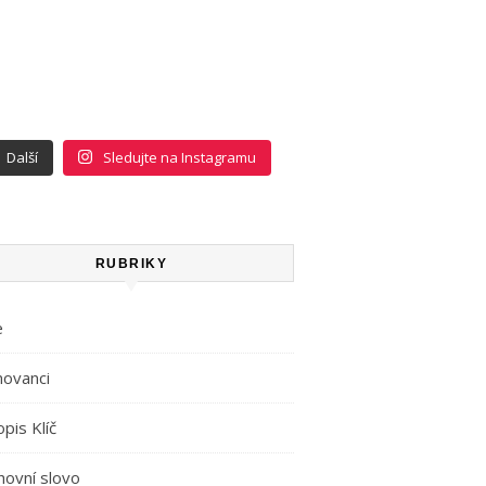
Další
Sledujte na Instagramu
RUBRIKY
e
movanci
pis Klíč
hovní slovo