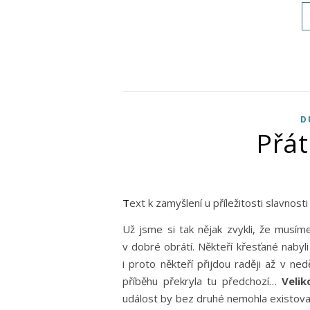
D
Přát
Text k zamyšlení u příležitosti slavno
Už jsme si tak nějak zvykli, že musíme
v dobré obrátí. Někteří křesťané naby
i proto někteří přijdou raději až v ne
příběhu překryla tu předchozí…
Velik
událost by bez druhé nemohla existovat