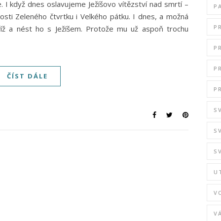
. I když dnes oslavujeme Ježíšovo vítězství nad smrtí –
P
losti Zeleného čtvrtku i Velkého pátku. I dnes, a možná
P
říž a nést ho s Ježíšem. Protože mu už aspoň trochu
P
P
ČÍST DÁLE
P
S
S
S
U
V
V