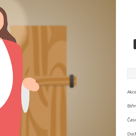
Akc
Biř
Časo
Duc