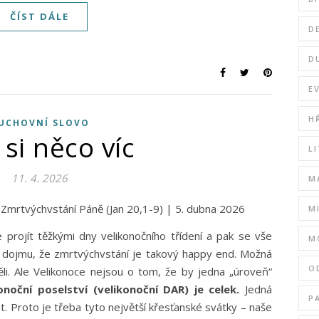
ČÍST DÁLE
D
D
E
H
UCHOVNÍ SLOVO
 si něco víc
L
11. 4. 2026
M
sti Zmrtvýchvstání Páně (Jan 20,1-9) | 5. dubna 2026
M
 projít těžkými dny velikonočního třídení a pak se vše
M
li dojmu, že zmrtvýchvstání je takový happy end. Možná
O
děli. Ale Velikonoce nejsou o tom, že by jedna „úroveň“
onoční poselství (velikonoční DAR) je celek.
Jedná
P
. Proto je třeba tyto největší křesťanské svátky – naše