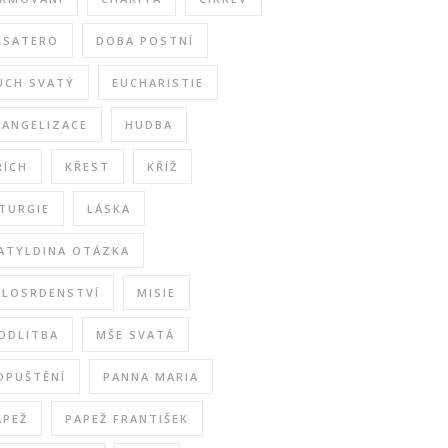
ESATERO
DOBA POSTNÍ
UCH SVATÝ
EUCHARISTIE
VANGELIZACE
HUDBA
ŘÍCH
KŘEST
KŘÍŽ
ITURGIE
LÁSKA
ATYLDINA OTÁZKA
ILOSRDENSTVÍ
MISIE
ODLITBA
MŠE SVATÁ
DPUŠTĚNÍ
PANNA MARIA
APEŽ
PAPEŽ FRANTIŠEK