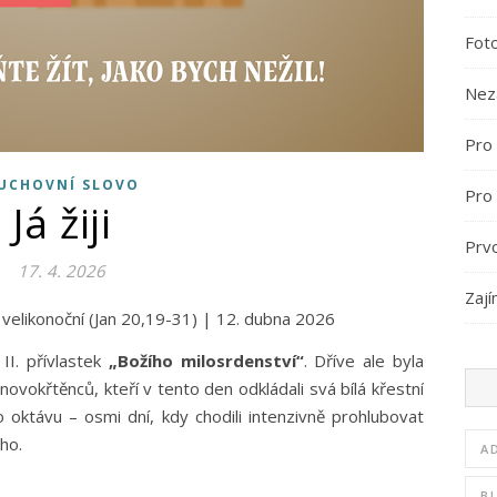
Fot
Nez
Pro 
UCHOVNÍ SLOVO
Pro
Já žiji
Prv
17. 4. 2026
Zají
le velikonoční (Jan 20,19-31) | 12. dubna 2026
II. přívlastek
„Božího milosrdenství“
. Dříve ale byla
 novokřtěnců, kteří v tento den odkládali svá bílá křestní
ho oktávu – osmi dní, kdy chodili intenzivně prohlubovat
ého.
A
B