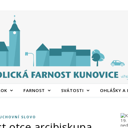
ROK
FARNOST
SVÁTOSTI
OHLÁŠKY A
UCHOVNÍ SLOVO
st otce arcibiskupa