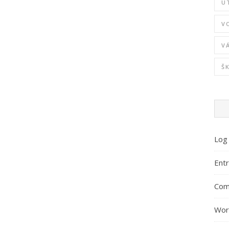
U
V
V
Š
Log 
Entr
Com
Wor