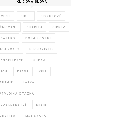
KLÍČOVÁ SLOVA
DVENT
BIBLE
BISKUPOVÉ
IŘMOVÁNÍ
CHARITA
CÍRKEV
ESATERO
DOBA POSTNÍ
UCH SVATÝ
EUCHARISTIE
VANGELIZACE
HUDBA
ŘÍCH
KŘEST
KŘÍŽ
ITURGIE
LÁSKA
ATYLDINA OTÁZKA
ILOSRDENSTVÍ
MISIE
ODLITBA
MŠE SVATÁ