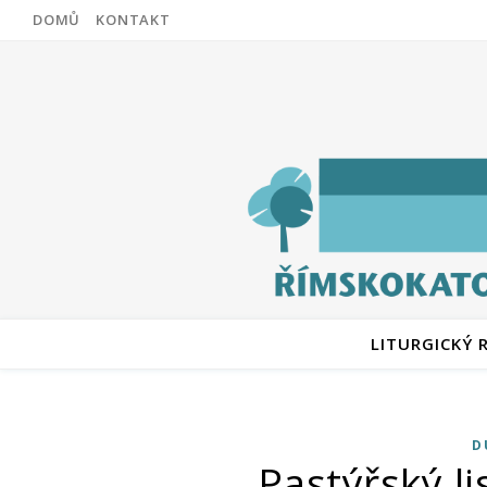
DOMŮ
KONTAKT
LITURGICKÝ 
D
Pastýřský li