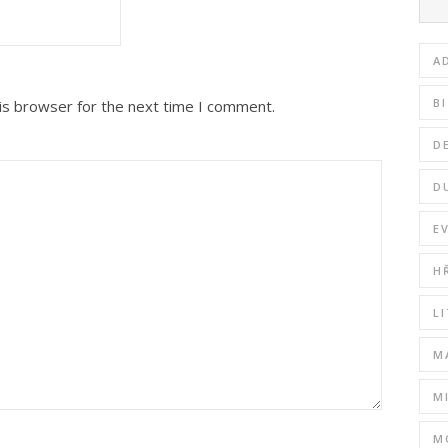
A
B
is browser for the next time I comment.
D
D
E
H
L
M
M
M