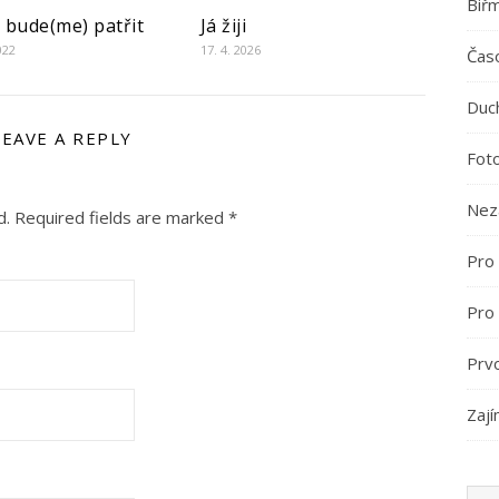
Biř
bude(me) patřit
Já žiji
022
17. 4. 2026
Časo
Duc
LEAVE A REPLY
Fot
Nez
d.
Required fields are marked
*
Pro 
Pro
Prv
Zají