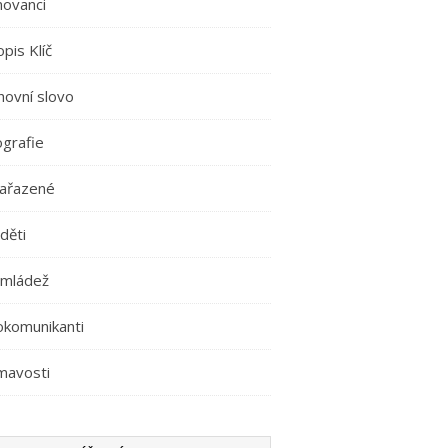
movanci
pis Klíč
hovní slovo
ografie
ařazené
děti
 mládež
okomunikanti
mavosti