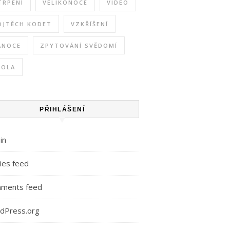
TRPENÍ
VELIKONOCE
VIDEO
OJTĚCH KODET
VZKŘÍŠENÍ
ÁNOCE
ZPYTOVÁNÍ SVĚDOMÍ
KOLA
PŘIHLÁŠENÍ
in
ies feed
ments feed
dPress.org