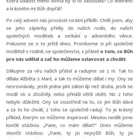
Která událost mého života by si to zasloužila? Co dobrého
a krásného mi Bůh dopřál?
Po celý advent nás provázel rorátní příběh. Chtěl jsem, aby
se jeho zápletky přelily do našich rodin, do našich
společných modliteb a setkání u adventního věnce.
Pokusme se o to ještě dnes. Promluvme si při společné
modlitbě v rodině, ve společenství, s přáteli
o tom, co Bůh
pro nás udělal a zač ho můžeme oslavovat a chválit
.
Děkujme za víru našich přátel a radujme se z ní. Tak to
dělala Alžběta s Marií, a tak to můžeme dělat i my. Ony se
nesrovnávaly, jestli jedna plní zákon líp než druhá, jestli se
modlí víc a zbožněji, nebo přináší větší oběti. Nic z toho
nebylo důležité. Ony se soustředí na to, co jim Bůh dává
a za to ho chválí, z toho se společně radují. To je krásný
příklad, kterým se můžeme inspirovat. Minulou neděli jsme
končili otázkou: „Pane, co mám dělat?“ Dnes můžeme
skončit otázkou: „Pane, ty jsi nejvyšší Bůh, ty jsi