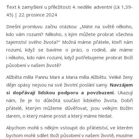
Text k zamyšlení u příležitosti 4. neděle adventní (Lk 1,39-
45) | 22. prosince 2024
Dnešní promluvu začnu otázkou: „Máte na světě někoho,
kdo vám rozumí? Někoho, s kým můžete probrat všechna
tajemství svého života?“ Možná máme přátele, kteří nám
rozumí, když se bavíme o práci, o rodině, ale máme
i někoho, kdo nám rozumí, když potřebujeme probrat Boží
působení v našem životě?
Alžběta měla Pannu Marii a Maria měla Alžbětu. Veliké ženy
dějin spásy nejsou na své životní poslání samy.
Navzájem
si dopřávají lidskou podporu a povzbuzení.
Ukazují
nám, že je to důležitá součást lidského života. Dobří
přátelé, kterým můžeme důvěřovat, jsou velkým Božím
darem, o který máme prosit a který máme hledat.
Abychom mohli s někým vstoupit do přátelství, ve kterém
bychom mohli sdílet Boží působení v našem životě, musíme