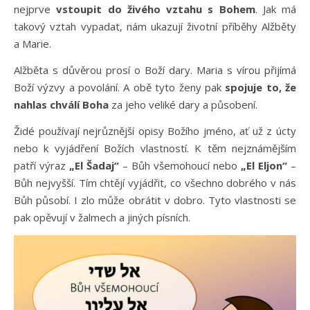
nejprve
vstoupit do živého vztahu s Bohem
. Jak má
takový vztah vypadat, nám ukazují životní příběhy Alžběty
a Marie.
Alžběta s důvěrou prosí o Boží dary. Maria s vírou přijímá
Boží výzvy a povolání. A obě tyto ženy pak
spojuje to, že
nahlas chválí Boha
za jeho veliké dary a působení.
Židé používají nejrůznější opisy Božího jméno, ať už z úcty
nebo k vyjádření Božích vlastností. K těm nejznámějším
patří výraz
„El Šadaj“
– Bůh všemohoucí nebo
„El Eljon“
–
Bůh nejvyšší. Tím chtějí vyjádřit, co všechno dobrého v nás
Bůh působí. I zlo může obrátit v dobro. Tyto vlastnosti se
pak opěvují v žalmech a jiných písních.