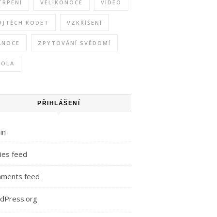
TRPENÍ
VELIKONOCE
VIDEO
OJTĚCH KODET
VZKŘÍŠENÍ
ÁNOCE
ZPYTOVÁNÍ SVĚDOMÍ
KOLA
PŘIHLÁŠENÍ
in
ies feed
ments feed
dPress.org