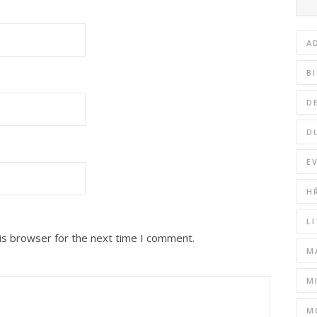
A
B
D
D
E
H
L
is browser for the next time I comment.
M
M
M