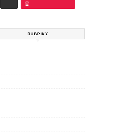
Další
Sledujte na Instagramu
RUBRIKY
e
movanci
pis Klíč
ovní slovo
grafie
ařazené
děti