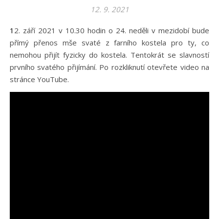
12. 9. 2021
12. září 2021 v 10.30 hodin o 24. neděli v mezidobí bude
přímý přenos mše svaté z farního kostela pro ty, co
nemohou přijít fyzicky do kostela. Tentokrát se slavností
prvního svatého přijímání. Po rozkliknutí otevřete video na
stránce YouTube.