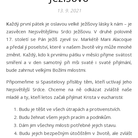
13. 9. 2021
Každý první pátek je oslavou velké Ježíšovy lásky k nám – je
zasvěcen Nejsvětějšímu Srdci Ježíšovu. V druhé polovině
17. století se Pán Ježíš zjevil sv. Markétě Marii Alacoque
a předal jí poselství, které v našem životě víry může mnohé
změnit. Každý, kdo k prvnímu pátku v měsíci přijme svátost
smíření a v den samotný při mši svaté i svaté přijímání,
bude zahrnut velkými Božími milostmi.
Připomeňme si Spasitelovy přísliby těm, kteří uctívají Jeho
Nejsvětější Srdce. Chceme na ně odkázat zvláště naše
mladé a ty, kteří letos začali přijímat Krista v eucharistii:
Budu je těšit ve všech útrapách a protivenstvích.
Budu žehnat všem jejich pracím a podnikům.
Dám jim všechny milosti potřebné jejich stavu.
Budu jejich bezpečným útočištěm v životě, ale zvlášť