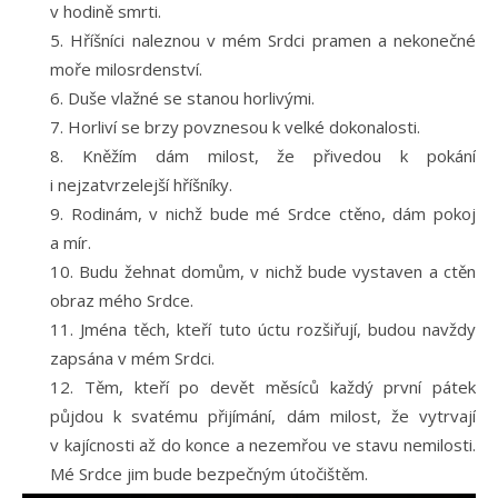
v hodině smrti.
Hříšníci naleznou v mém Srdci pramen a nekonečné
moře milosrdenství.
Duše vlažné se stanou horlivými.
Horliví se brzy povznesou k velké dokonalosti.
Kněžím dám milost, že přivedou k pokání
i nejzatvrzelejší hříšníky.
Rodinám, v nichž bude mé Srdce ctěno, dám pokoj
a mír.
Budu žehnat domům, v nichž bude vystaven a ctěn
obraz mého Srdce.
Jména těch, kteří tuto úctu rozšiřují, budou navždy
zapsána v mém Srdci.
Těm, kteří po devět měsíců každý první pátek
půjdou k svatému přijímání, dám milost, že vytrvají
v kajícnosti až do konce a nezemřou ve stavu nemilosti.
Mé Srdce jim bude bezpečným útočištěm.