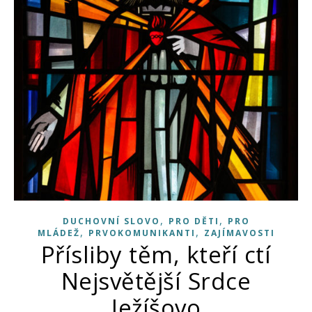
,
,
DUCHOVNÍ SLOVO
PRO DĚTI
PRO
,
,
MLÁDEŽ
PRVOKOMUNIKANTI
ZAJÍMAVOSTI
Přísliby těm, kteří ctí
Nejsvětější Srdce
Ježíšovo