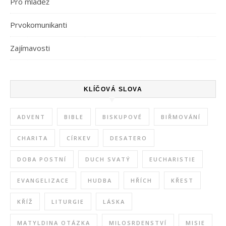
Pro mládež
Prvokomunikanti
Zajímavosti
KLÍČOVÁ SLOVA
ADVENT
BIBLE
BISKUPOVÉ
BIŘMOVÁNÍ
CHARITA
CÍRKEV
DESATERO
DOBA POSTNÍ
DUCH SVATÝ
EUCHARISTIE
EVANGELIZACE
HUDBA
HŘÍCH
KŘEST
KŘÍŽ
LITURGIE
LÁSKA
MATYLDINA OTÁZKA
MILOSRDENSTVÍ
MISIE