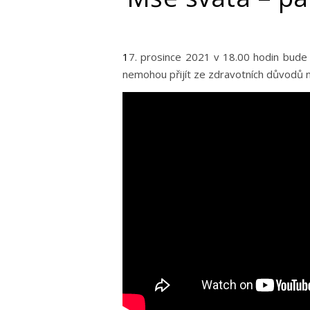
17. prosince 2021 v 18.00 hodin bude přímý přenos mše svaté z farního kostela pro ty, kteří
nemohou přijít ze zdravotních důvodů n