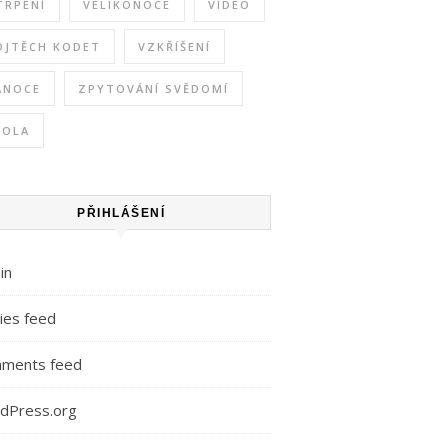
TRPENÍ
VELIKONOCE
VIDEO
OJTĚCH KODET
VZKŘÍŠENÍ
ÁNOCE
ZPYTOVÁNÍ SVĚDOMÍ
KOLA
PŘIHLÁŠENÍ
in
ies feed
ments feed
dPress.org