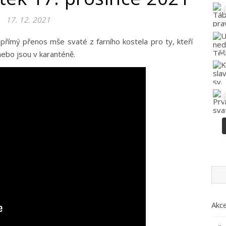
17. 12. 2021
ebo jsou v karanténě.
Akc