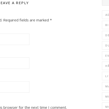
LEAVE A REPLY
A
d.
Required fields are marked
*
B
D
D
E
H
L
M
M
is browser for the next time I comment.
M