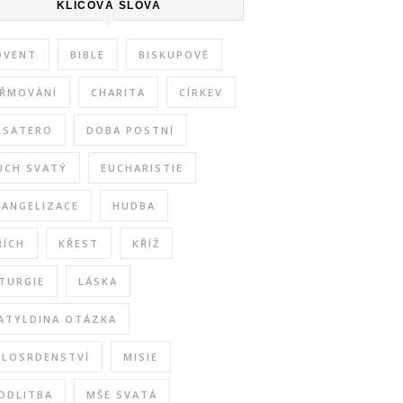
KLÍČOVÁ SLOVA
DVENT
BIBLE
BISKUPOVÉ
IŘMOVÁNÍ
CHARITA
CÍRKEV
ESATERO
DOBA POSTNÍ
UCH SVATÝ
EUCHARISTIE
VANGELIZACE
HUDBA
ŘÍCH
KŘEST
KŘÍŽ
ITURGIE
LÁSKA
ATYLDINA OTÁZKA
ILOSRDENSTVÍ
MISIE
ODLITBA
MŠE SVATÁ