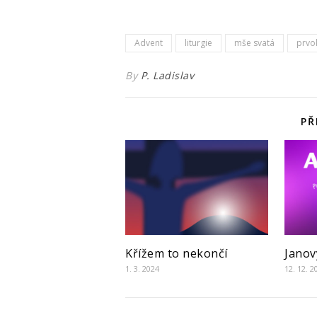
Advent
liturgie
mše svatá
prvo
By
P. Ladislav
PŘ
Křížem to nekončí
Janov
1. 3. 2024
12. 12. 2