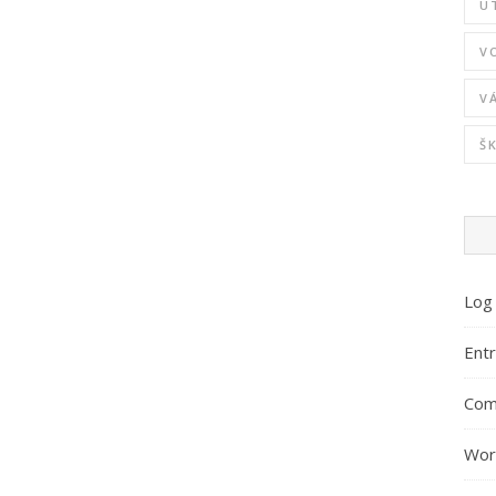
U
V
V
Š
Log 
Entr
Com
Wor