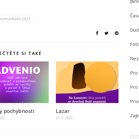
Biř
Časo
komunikanti 2022
Duc
Fot
EČTĚTE SI TAKÉ
Nez
Pro 
Pro
Prv
y pochybnosti
Lazar
Zají
022
27. 3. 2023