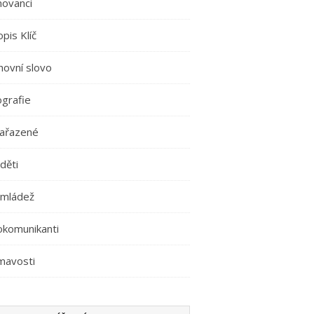
movanci
pis Klíč
hovní slovo
ografie
ařazené
děti
 mládež
okomunikanti
mavosti