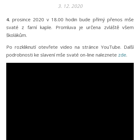
3. 12. 2020
4. prosince 2020 v 18.00 hodin bude přímý přenos mše
svaté z farní kaple. Promluva je určena zvláště všem
školákům.
Po rozkliknutí otevřete video na stránce YouTube. Další
podrobnosti ke slavení mše svaté on-line naleznete
zde
.