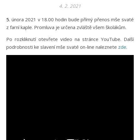
4. 2. 2021
5. února 2021 v 18.00 hodin bude přímý přenos mše svaté
z farní kaple. Promluva je určena zvláště všem školákům.
Po rozkliknutí otevřete video na stránce YouTube. Další
podrobnosti ke slavení mše svaté on-line naleznete
zde
.