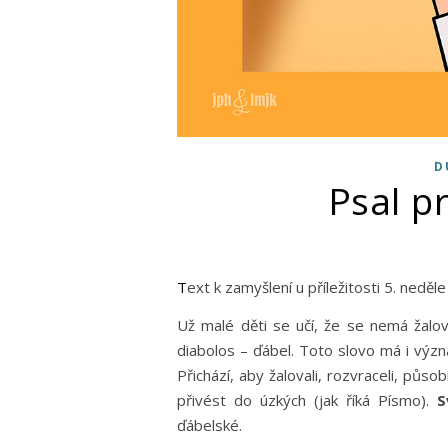
D
Psal p
Text k zamyšlení u příležitosti 5. nedě
Už malé děti se učí, že se nemá žalov
diabolos – ďábel. Toto slovo má i význ
Přichází, aby žalovali, rozvraceli, působ
přivést do úzkých (jak říká Písmo).
S
ďábelské.