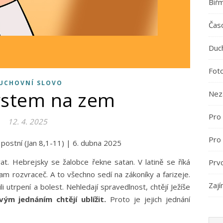
Biř
Časo
Duc
Fot
UCHOVNÍ SLOVO
rstem na zem
Nez
Pro 
12. 4. 2025
Pro
le postní (Jan 8,1-11) | 6. dubna 2025
at. Hebrejsky se žalobce řekne satan. V latině se říká
Prv
am rozvraceč. A to všechno sedí na zákoníky a farizeje.
Zají
ili utrpení a bolest. Nehledají spravedlnost, chtějí Ježíše
vým jednáním chtějí ublížit.
Proto je jejich jednání