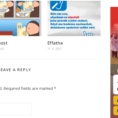
nost
Effatha
025
11. 9. 2021
LEAVE A REPLY
d.
Required fields are marked
*