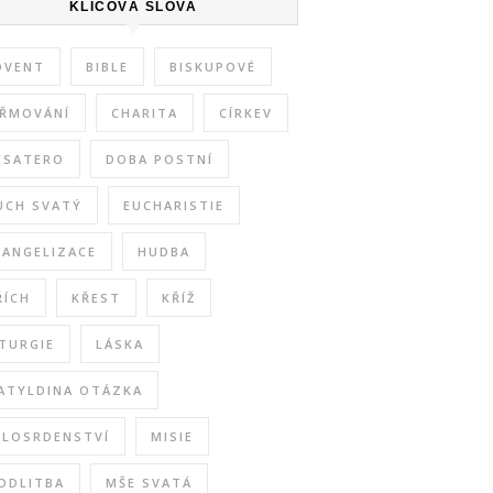
KLÍČOVÁ SLOVA
DVENT
BIBLE
BISKUPOVÉ
IŘMOVÁNÍ
CHARITA
CÍRKEV
ESATERO
DOBA POSTNÍ
UCH SVATÝ
EUCHARISTIE
VANGELIZACE
HUDBA
ŘÍCH
KŘEST
KŘÍŽ
ITURGIE
LÁSKA
ATYLDINA OTÁZKA
ILOSRDENSTVÍ
MISIE
ODLITBA
MŠE SVATÁ