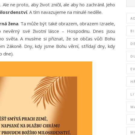
y. Ale ne proto, aby život zničil, ale aby ho zachránil. Jeho
ilosrdenství
. A tím navazujeme na minulé neděle.
A
rná žena
. Ta může být také obrazem, obrazem Izraele,
to nevěrný své životní lásce – Hospodinu. Dnes jsou
B
o světa. A musíme si přiznat, že se občas vůči Bohu
D
ém Zákoně. Dny, kdy jsme Bohu věrní, střídají dny, kdy
o dne).
D
E
H
L
M
M
M