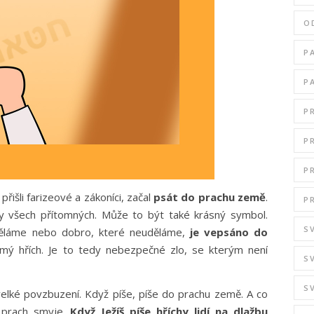
O
P
P
P
P
P
řišli farizeové a zákoníci, začal
psát do prachu země
.
P
hy všech přítomných. Může to být také krásný symbol.
S
ěláme nebo dobro, které neuděláme,
je vepsáno do
omý hřích. Je to tedy nebezpečné zlo, se kterým není
S
S
velké povzbuzení. Když píše, píše do prachu země. A co
 prach smyje.
Když Ježíš píše hříchy lidí na dlažbu