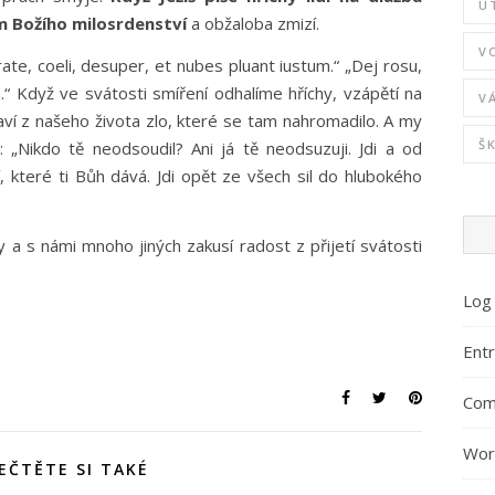
U
m Božího milosrdenství
a obžaloba zmizí.
V
te, coeli, desuper, et nubes pluant iustum.“ „Dej rosu,
“ Když ve svátosti smíření odhalíme hříchy, vzápětí na
V
ví z našeho života zlo, které se tam nahromadilo. A my
Š
 „Nikdo tě neodsoudil? Ani já tě neodsuzuji. Jdi a od
, které ti Bůh dává. Jdi opět ze všech sil do hlubokého
 a s námi mnoho jiných zakusí radost z přijetí svátosti
Log 
Entr
Com
Wor
EČTĚTE SI TAKÉ