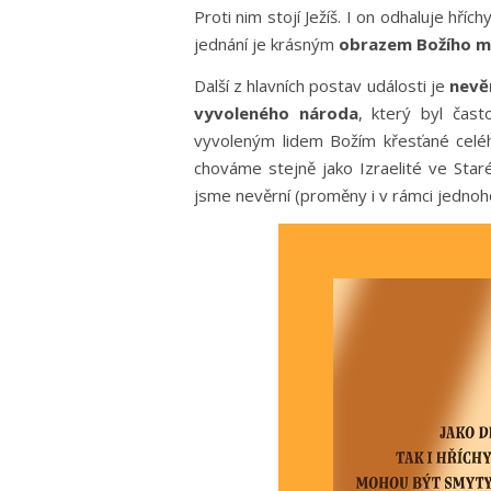
Proti nim stojí Ježíš. I on odhaluje hřích
jednání je krásným
obrazem Božího m
Další z hlavních postav události je
nevě
vyvoleného národa
, který byl čas
vyvoleným lidem Božím křesťané celéh
chováme stejně jako Izraelité ve Star
jsme nevěrní (proměny i v rámci jednoh