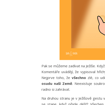
Pak se můžeme zadívat na Ježíše. Když p
Komentáře uvádějí, že vypisoval hříc
Nejprve toho, že
všechno
zlé, co ud
osudu naší Země
. Neexistuje soukr
radno si zahrávat.
Na druhou stranu je v Ježíšově gestu 
se stane, když přijde déšť? Všechen