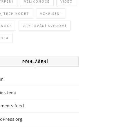
TRPENÍ
VELIKONOCE
VIDEO
OJTĚCH KODET
VZKŘÍŠENÍ
ÁNOCE
ZPYTOVÁNÍ SVĚDOMÍ
KOLA
PŘIHLÁŠENÍ
in
ies feed
ments feed
dPress.org