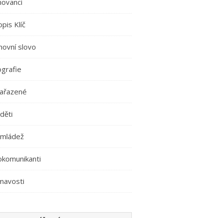
movanci
pis Klíč
hovní slovo
ografie
ařazené
děti
 mládež
okomunikanti
mavosti