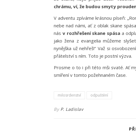
chrámu, ví, že budou smyty proude
V adventu zpíváme krásnou píseň: „Rora
nebe nad námi, ať z oblak skane spása.
nás
v rozhřešení skane spása
a odpla
jako žena z evangelia můžeme slyšet:
nynějška už nehřeš!“ Važ si osvobození
přátelství s ním. Toto je postní výzva.
Prosme o to i při této mši svaté. Ať my
smíření v tomto požehnaném čase.
milosrdenství
odpuštění
By
P. Ladislav
PŘ