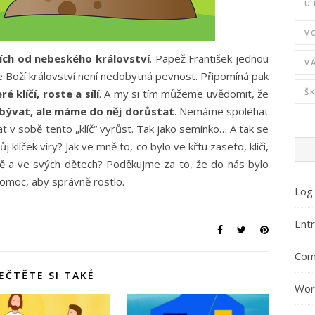
U
V
čích od nebeského království
. Papež František jednou
V
ože Boží království není nedobytná pevnost. Připomíná pak
Š
 klíčí, roste a sílí
. A my si tím můžeme uvědomit, že
bývat, ale máme do něj dorůstat
. Nemáme spoléhat
 v sobě tento „klíč“ vyrůst. Tak jako semínko… A tak se
klíček víry? Jak ve mně to, co bylo ve křtu zaseto, klíčí,
sobě a ve svých dětech? Poděkujme za to, že do nás bylo
omoc, aby správně rostlo.
Log 
Entr
Com
EČTĚTE SI TAKÉ
Wor