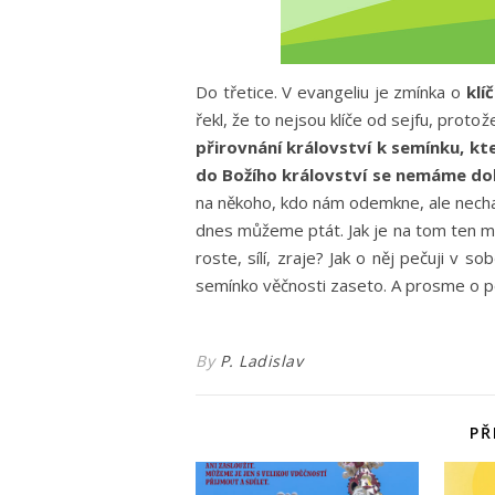
Do třetice. V evangeliu je zmínka o
klí
řekl, že to nejsou klíče od sejfu, prot
přirovnání království k semínku, které
do Božího království se nemáme do
na někoho, kdo nám odemkne, ale nechat
dnes můžeme ptát. Jak je na tom ten můj 
roste, sílí, zraje? Jak o něj pečuji v 
semínko věčnosti zaseto. A prosme o p
By
P. Ladislav
PŘ