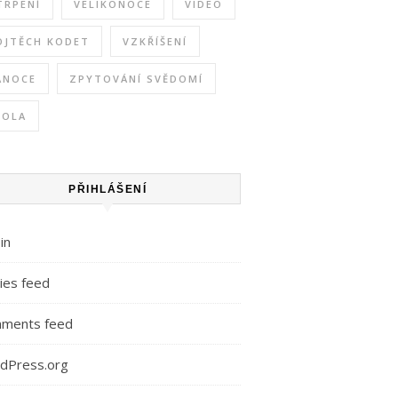
TRPENÍ
VELIKONOCE
VIDEO
OJTĚCH KODET
VZKŘÍŠENÍ
ÁNOCE
ZPYTOVÁNÍ SVĚDOMÍ
KOLA
PŘIHLÁŠENÍ
in
ies feed
ments feed
dPress.org