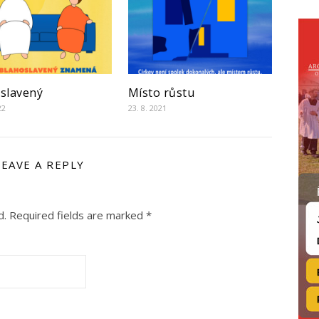
slavený
Místo růstu
22
23. 8. 2021
LEAVE A REPLY
d.
Required fields are marked
*