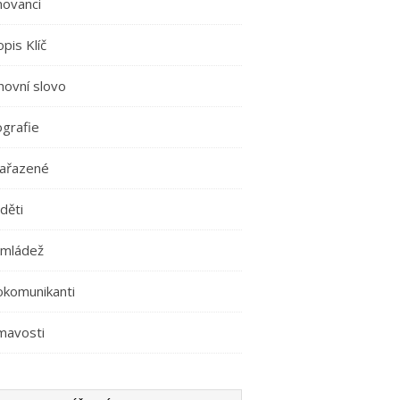
movanci
pis Klíč
hovní slovo
ografie
ařazené
děti
 mládež
okomunikanti
mavosti