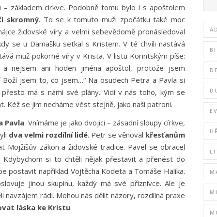
u – základem církve. Podobně tomu bylo i s apoštolem
či skromný
. To se k tomuto muži zpočátku také moc
A
bhájce židovské víry a velmi sebevědomě pronásledoval
 kdy se u Damašku setkal s Kristem. V té chvíli nastává
B
ává muž pokorné víry v Krista. V listu Korintským píše:
ů a nejsem ani hoden jména apoštol, protože jsem
D
tí Boží jsem to, co jsem…“ Na osudech Petra a Pavla si
D
přesto má s námi své plány. Vidí v nás toho, kým se
Kéž se jím necháme vést stejně, jako naši patroni.
E
a Pavla
. Vnímáme je jako dvojici – zásadní sloupy církve,
H
yli
dva velmi rozdílní lidé
. Petr se věnoval
křesťanům
t Mojžíšův zákon a židovské tradice. Pavel se obracel
L
c. Kdybychom si to chtěli nějak přestavit a přenést do
be postavit například Vojtěcha Kodeta a Tomáše Halíka.
M
slovuje jinou skupinu, každý má své příznivce. Ale je
M
i navzájem rádi. Mohou nás dělit názory, rozdílná praxe
ovat láska ke Kristu
.
M