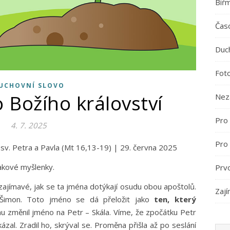
Biř
Časo
Duc
Fot
UCHOVNÍ SLOVO
 Božího království
Nez
Pro 
4. 7. 2025
Pro
ti sv. Petra a Pavla (Mt 16,13-19) | 29. června 2025
takové myšlenky.
Prv
 zajímavé, jak se ta jména dotýkají osudu obou apoštolů.
Zají
Šimon. Toto jméno se dá přeložit jako
ten, který
 mu změnil jméno na Petr – Skála. Víme, že zpočátku Petr
kázal. Zradil ho, skrýval se. Proměna přišla až po seslání