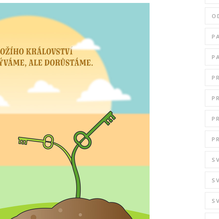
O
P
P
P
P
P
P
S
S
S