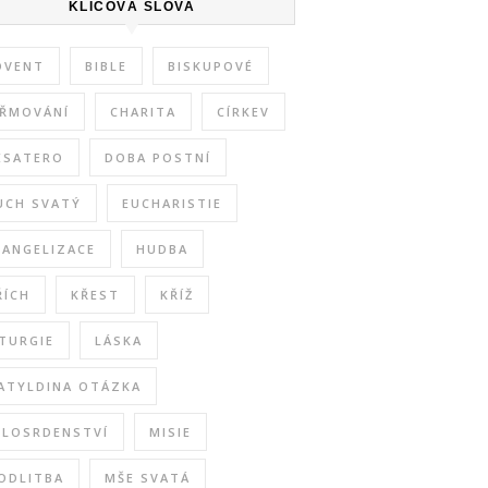
KLÍČOVÁ SLOVA
DVENT
BIBLE
BISKUPOVÉ
IŘMOVÁNÍ
CHARITA
CÍRKEV
ESATERO
DOBA POSTNÍ
UCH SVATÝ
EUCHARISTIE
VANGELIZACE
HUDBA
ŘÍCH
KŘEST
KŘÍŽ
ITURGIE
LÁSKA
ATYLDINA OTÁZKA
ILOSRDENSTVÍ
MISIE
ODLITBA
MŠE SVATÁ