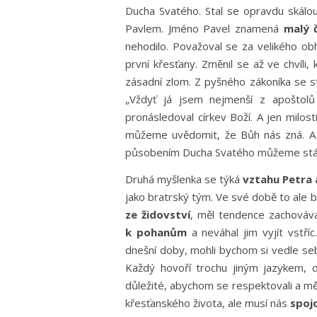
Ducha Svatého. Stal se opravdu skálo
Pavlem. Jméno Pavel znamená
malý 
nehodilo. Považoval se za velikého o
první křesťany. Změnil se až ve chvíli,
zásadní zlom. Z pyšného zákoníka se st
„Vždyť já jsem nejmenší z apoštol
pronásledoval církev Boží. A jen milos
můžeme uvědomit, že Bůh nás zná. A 
působením Ducha Svatého můžeme stát. 
Druhá myšlenka se týká
vztahu Petra 
jako bratrský tým. Ve své době to ale b
ze židovství
, měl tendence zachováva
k pohanům
a neváhal jim vyjít vstří
dnešní doby, mohli bychom si vedle se
Každý hovoří trochu jiným jazykem, o
důležité, abychom se respektovali a měl
křesťanského života, ale musí nás
spoj