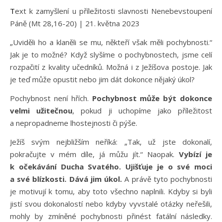
Text k zamyšlení u příležitosti slavnosti Nenebevstoupení
Páně (Mt 28,16-20) | 21. května 2023
„Uviděli ho a klaněli se mu, někteří však měli pochybnosti.“
Jak je to možné? Když slyšíme o pochybnostech, jsme celí
rozpačití z kvality učedníků. Možná i z Ježíšova postoje. Jak
je teď může opustit nebo jim dát dokonce nějaký úkol?
Pochybnost není hřích.
Pochybnost může být dokonce
velmi užitečnou
, pokud ji uchopíme jako příležitost
a nepropadneme lhostejnosti či pýše.
Ježíš svým nejbližším neříká: „Tak, už jste dokonalí,
pokračujte v mém díle, já můžu jít.“ Naopak.
Vybízí je
k očekávání Ducha Svatého. Ujišťuje je o své moci
a své blízkosti. Dává jim úkol.
A právě tyto pochybnosti
je motivují k tomu, aby toto všechno naplnili. Kdyby si byli
jistí svou dokonalostí nebo kdyby vyvstalé otázky neřešili,
mohly by zmíněné pochybnosti přinést fatální následky.