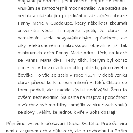
májovou pobožnost. Jestli chcete, pojďte se mnou.“
Vnukům se samozřejmě moc nechtělo. Ale babička se
nedala a ukázala jim pojednání o zázračném obraze
Panny Marie v Guadalupe, který několikrát zkoumali
univerzitní vědci. Ti nejenže zjistili, že obraz je
namalován zcela nevysvětlitelným způsobem, ale
díky elektronovému mikroskopu objevili v již tak
miniaturních očích Panny Marie odraz těch, na které
se Panna Maria dívá. Tedy těch, kterým byl obraz
přinesen. A to v rozdílném úhlu pohledu, jako u živého
člověka. To vše se stalo v roce 1531. V době vzniku
obraz přivedl ke křtu osm milionů Aztéků. Chlapci se
tomu podivili, ale i nadále zůstali nedůvěřiví. Ženu to
ovšem nezneklidnilo. Šla sama na májovou pobožnost
a všechny své modlitby zaměřila za víru svých vnuků
se slovy: „Věřím, že jednou k víře v Boha dozrají.“
Přijměme výzvu k očekávání Ducha Svatého. Protože víra
není o argumentech a důkazech, ale o rozhodnutí a Božím