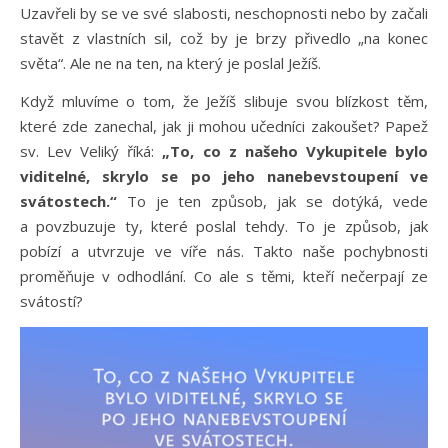
Uzavřeli by se ve své slabosti, neschopnosti nebo by začali
stavět z vlastních sil, což by je brzy přivedlo „na konec
světa“. Ale ne na ten, na který je poslal Ježíš.
Když mluvíme o tom, že Ježíš slibuje svou blízkost těm,
které zde zanechal, jak ji mohou učedníci zakoušet? Papež
sv. Lev Veliký říká:
„To, co z našeho Vykupitele bylo
viditelné, skrylo se po jeho nanebevstoupení ve
svátostech.“
To je ten způsob, jak se dotýká, vede
a povzbuzuje ty, které poslal tehdy. To je způsob, jak
pobízí a utvrzuje ve víře nás. Takto naše pochybnosti
proměňuje v odhodlání. Co ale s těmi, kteří nečerpají ze
svátostí?