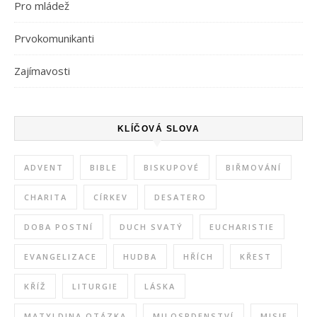
Pro mládež
Prvokomunikanti
Zajímavosti
KLÍČOVÁ SLOVA
ADVENT
BIBLE
BISKUPOVÉ
BIŘMOVÁNÍ
CHARITA
CÍRKEV
DESATERO
DOBA POSTNÍ
DUCH SVATÝ
EUCHARISTIE
EVANGELIZACE
HUDBA
HŘÍCH
KŘEST
KŘÍŽ
LITURGIE
LÁSKA
MATYLDINA OTÁZKA
MILOSRDENSTVÍ
MISIE