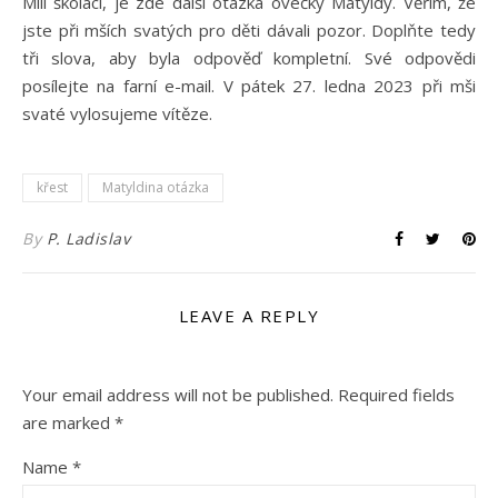
Milí školáci, je zde další otázka ovečky Matyldy. Věřím, že
jste při mších svatých pro děti dávali pozor. Doplňte tedy
tři slova, aby byla odpověď kompletní. Své odpovědi
posílejte na farní e-mail. V pátek 27. ledna 2023 při mši
svaté vylosujeme vítěze.
křest
Matyldina otázka
By
P. Ladislav
LEAVE A REPLY
Your email address will not be published.
Required fields
are marked
*
Name
*