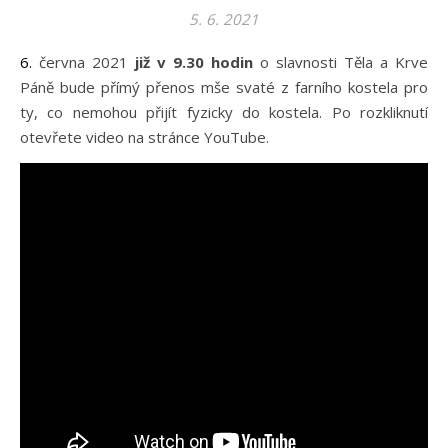
5. 6. 2021
6. června 2021
již v 9.30 hodin
o slavnosti Těla a Krve
Páně bude přímý přenos mše svaté z farního kostela pro
ty, co nemohou přijít fyzicky do kostela. Po rozkliknutí
otevřete video na stránce YouTube.