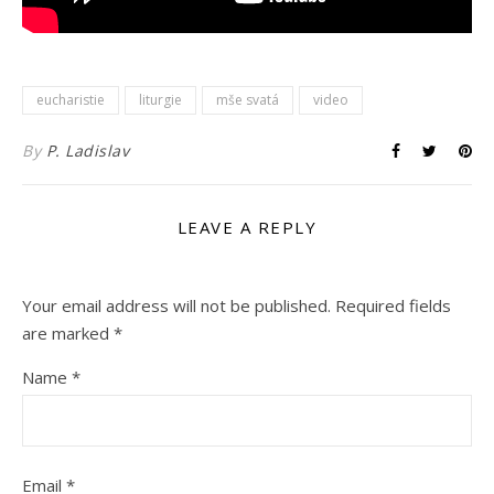
eucharistie
liturgie
mše svatá
video
By
P. Ladislav
LEAVE A REPLY
Your email address will not be published.
Required fields
are marked
*
Name
*
Email
*