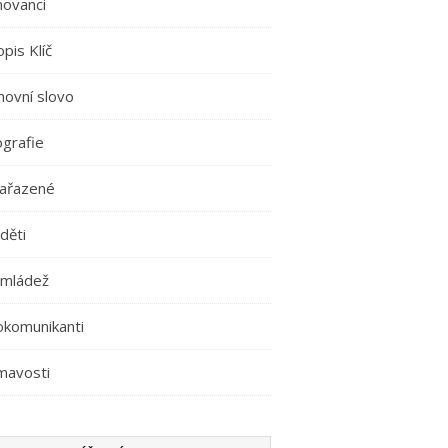
movanci
pis Klíč
hovní slovo
ografie
ařazené
děti
 mládež
okomunikanti
mavosti