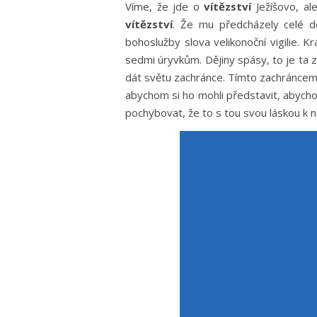
Víme, že jde o
vítězství
Ježíšovo, al
vítězství
. Že mu předcházely celé dě
bohoslužby slova velikonoční vigilie. 
sedmi úryvkům. Dějiny spásy, to je ta zla
dát světu zachránce. Tímto zachráncem 
abychom si ho mohli představit, abycho
pochybovat, že to s tou svou láskou k 