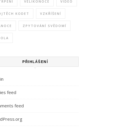
TRPENÍ
VELIKONOCE
VIDEO
OJTĚCH KODET
VZKŘÍŠENÍ
ÁNOCE
ZPYTOVÁNÍ SVĚDOMÍ
KOLA
PŘIHLÁŠENÍ
in
ies feed
ments feed
dPress.org