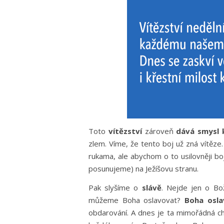
Toto
vítězství
zároveň
dává smysl 
zlem. Víme, že tento boj už zná vítěze
rukama, ale abychom o to usilovněji bo
posunujeme) na Ježíšovu stranu.
Pak slyšíme o
slávě
. Nejde jen o Bož
můžeme Boha oslavovat?
Boha osla
obdarování. A dnes je ta mimořádná chví