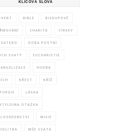
KLÍČOVÁ SLOVA
DVENT
BIBLE
BISKUPOVÉ
IŘMOVÁNÍ
CHARITA
CÍRKEV
ESATERO
DOBA POSTNÍ
UCH SVATÝ
EUCHARISTIE
VANGELIZACE
HUDBA
ŘÍCH
KŘEST
KŘÍŽ
ITURGIE
LÁSKA
ATYLDINA OTÁZKA
ILOSRDENSTVÍ
MISIE
ODLITBA
MŠE SVATÁ