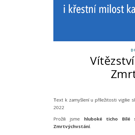
D
Vítězstv
Zmrt
Text k zamyšlení u příležitosti vigilie slavnosti Zmrtvýchvstání Páně (Lk 24,1-12) | 16. dubna
2022
Prožili jsme
hluboké ticho Bílé 
Zmrtvýchvstání
.