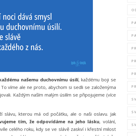
O
P
P
P
P
P
každému našemu duchovnímu úsilí
, každému boji se
P
. To víme ale ne proto, abychom si sedli se založenýma
jovali. Každým naším malým úsilím se připojujeme (více
S
S
í slávu, kterou má od počátku, ale o naši oslavu. Jak
vujeme tím, že odpovídáme na jeho lásku
, volání,
S
le celého roku, kdy se ve slávě zaskví i křestní milost