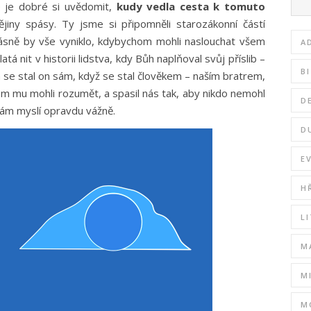
e je dobré si uvědomit,
kudy vedla cesta k tomuto
jiny spásy. Ty jsme si připomněli starozákonní částí
Krásně by vše vyniklo, kdybychom mohli naslouchat všem
A
tá nit v historii lidstva, kdy Bůh naplňoval svůj příslib –
B
se stal on sám, když se stal člověkem – naším bratrem,
m mu mohli rozumět, a spasil nás tak, aby nikdo nemohl
D
nám myslí opravdu vážně.
D
E
H
L
M
M
M