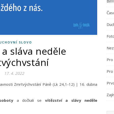
Biř
Časo
Duc
Fot
UCHOVNÍ SLOVO
í a sláva neděle
Nez
výchvstání
Pro 
Pro
17. 4. 2022
Prv
Zají
soboty
a dočkali se
vítězství a slávy neděle