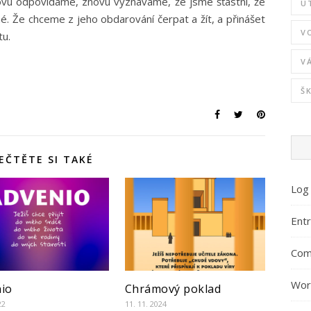
vu odpovídáme, znovu vyznáváme, že jsme šťastní, že
U
é. Že chceme z jeho obdarování čerpat a žít, a přinášet
V
u.
V
Š
EČTĚTE SI TAKÉ
Log 
Entr
Com
Wor
io
Chrámový poklad
22
11. 11. 2024