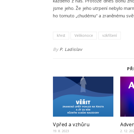
každého z nás. Protože dnes Bohu zno
jsme jeho. Že jeho utrpení nebylo marn
ho tomuto „chudému“ a zraněnému svět
křest
Velikonoce
vzkříšení
By
P. Ladislav
PŘ
Vpřed a vzhůru
Adven
19. 8. 2023
2. 12. 20