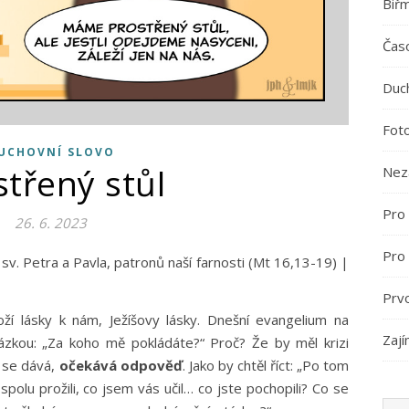
Biř
Časo
Duc
Fot
UCHOVNÍ SLOVO
střený stůl
Nez
Pro 
26. 6. 2023
Pro
Prv
oží lásky k nám, Ježíšovy lásky. Dnešní evangelium na
Zají
tázkou: „Za koho mě pokládáte?“ Proč? Že by měl krizi
á se dává,
očekává odpověď
. Jako by chtěl říct: „Po tom
polu prožili, co jsem vás učil… co jste pochopili? Co se