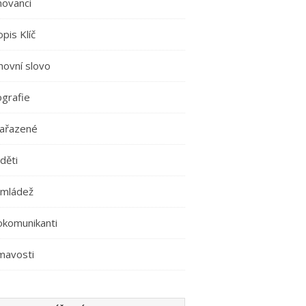
movanci
pis Klíč
hovní slovo
ografie
ařazené
děti
 mládež
okomunikanti
mavosti