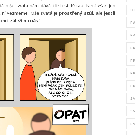
dá mše svatá nám dává blízkost Krista. Není však jen
O
i z ní vezmeme. Mše svatá je
prostřený stůl, ale jestli
eni, záleží na nás
.“
P
P
P
P
P
P
S
S
S