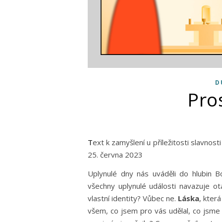
D
Pro
Text k zamyšlení u příležitosti slavnosti sv. Petra a Pavla, patronů naší farnosti (Mt 16,13-19) |
25. června 2023
Uplynulé dny nás uváděli do hlubin B
všechny uplynulé události navazuje o
vlastní identity? Vůbec ne.
Láska
, kter
všem, co jsem pro vás udělal, co jsme s