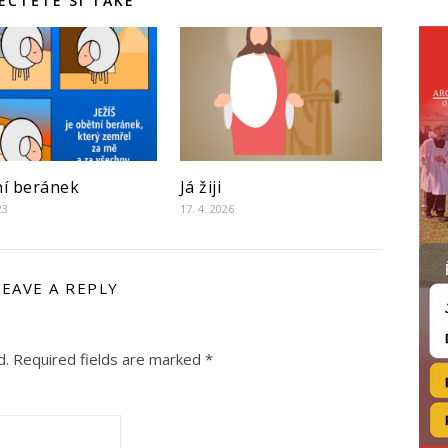
EČTĚTE SI TAKÉ
í beránek
Já žiji
23
17. 4. 2026
LEAVE A REPLY
d.
Required fields are marked
*