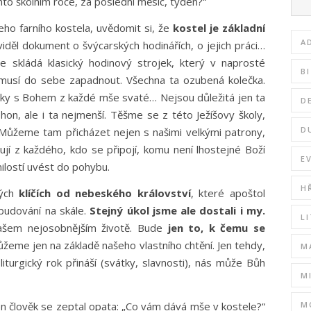
to školním roce, za poslední měsíc, týden?“
ho farního kostela, uvědomit si, že
kostel je základní
A
iděl dokument o švýcarských hodinářích, o jejich práci…
 skládá klasický hodinový strojek, který v naprosté
B
tí musí do sebe zapadnout. Všechna ta ozubená kolečka.
ky s Bohem z každé mše svaté… Nejsou důležitá jen ta
D
pohon, ale i ta nejmenší. Těšme se z této Ježíšovy školy,
D
 Můžeme tam přicházet nejen s našimi velkými patrony,
ují z každého, kdo se připojí, komu není lhostejné Boží
E
ilostí uvést do pohybu.
H
kých
klíčích od nebeského království
, které apoštol
 budování na skále.
Stejný úkol jsme ale dostali i my.
L
našem nejosobnějším životě. Bude
jen to, k čemu se
ůžeme jen na základě našeho vlastního chtění. Jen tehdy,
M
iturgický rok přináší (svátky, slavnosti), nás může Bůh
M
M
 člověk se zeptal opata: „Co vám dává mše v kostele?“