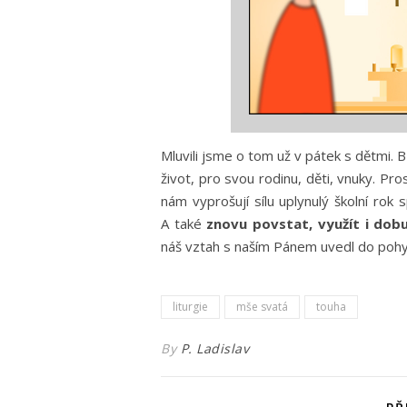
Mluvili jsme o tom už v pátek s dětmi. 
život, pro svou rodinu, děti, vnuky. Pr
nám vyprošují sílu uplynulý školní rok
A také
znovu povstat, využít i dob
náš vztah s naším Pánem uvedl do pohybu
liturgie
mše svatá
touha
By
P. Ladislav