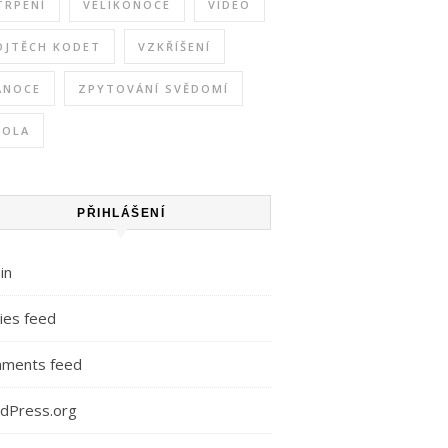
TRPENÍ
VELIKONOCE
VIDEO
OJTĚCH KODET
VZKŘÍŠENÍ
ÁNOCE
ZPYTOVÁNÍ SVĚDOMÍ
KOLA
PŘIHLÁŠENÍ
in
ies feed
ments feed
dPress.org