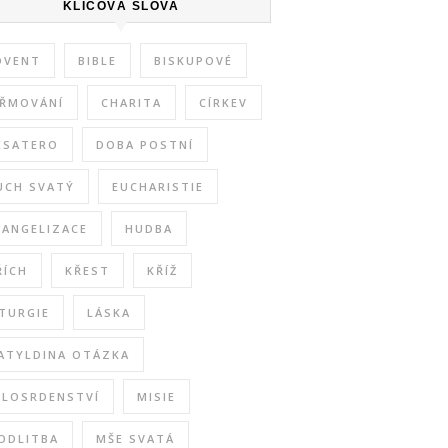
KLÍČOVÁ SLOVA
DVENT
BIBLE
BISKUPOVÉ
IŘMOVÁNÍ
CHARITA
CÍRKEV
ESATERO
DOBA POSTNÍ
UCH SVATÝ
EUCHARISTIE
VANGELIZACE
HUDBA
ŘÍCH
KŘEST
KŘÍŽ
ITURGIE
LÁSKA
ATYLDINA OTÁZKA
ILOSRDENSTVÍ
MISIE
ODLITBA
MŠE SVATÁ