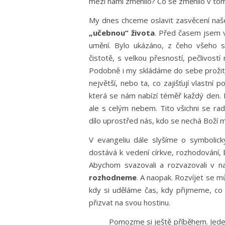
mezi námi změnilo? Co se změnilo v tom
My dnes chceme oslavit zasvěcení naše
„učebnou“ života
. Před časem jsem v
umění. Bylo ukázáno, z čeho všeho se
čistotě, s velkou přesností, pečlivos
Podobně i my skládáme do sebe prožit
největší, nebo ta, co zajišťují vlastní 
která se nám nabízí téměř každý den.
ale s celým nebem. Tito všichni se rad
dílo uprostřed nás, kdo se nechá Boží m
V evangeliu dále slyšíme o symbolic
dostává k vedení církve, rozhodování,
Abychom svazovali a rozvazovali v 
rozhodneme
. A naopak. Rozvíjet se m
kdy si uděláme čas, kdy přijmeme, co l
přizvat na svou hostinu.
Pomozme si ještě příběhem. Jeden