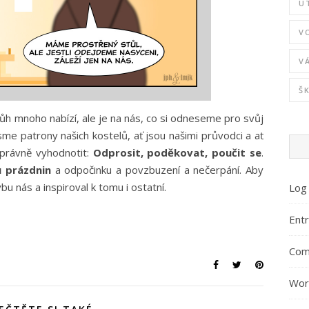
U
V
V
Š
Bůh mnoho nabízí, ale je na nás, co si odneseme pro svůj
osme patrony našich kostelů, ať jsou našimi průvodci a ať
 správně vyhodnotit:
Odprosit, poděkovat, poučit se
.
u prázdnin
a odpočinku a povzbuzení a nečerpání. Aby
 nás a inspiroval k tomu i ostatní.
Log 
Entr
Com
Wor