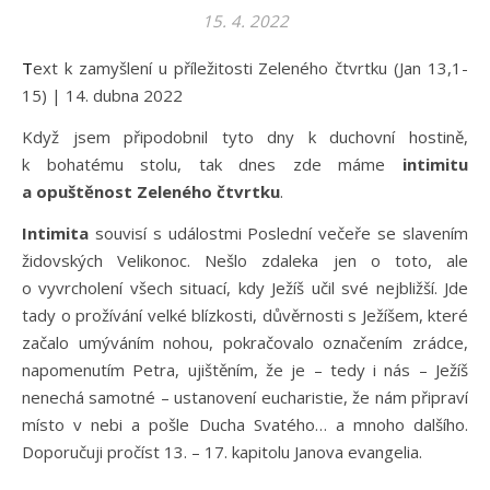
15. 4. 2022
Text k zamyšlení u příležitosti Zeleného čtvrtku (Jan 13,1-
15) | 14. dubna 2022
Když jsem připodobnil tyto dny k duchovní hostině,
k bohatému stolu, tak dnes zde máme
intimitu
a opuštěnost Zeleného čtvrtku
.
Intimita
souvisí s událostmi Poslední večeře se slavením
židovských Velikonoc. Nešlo zdaleka jen o toto, ale
o vyvrcholení všech situací, kdy Ježíš učil své nejbližší. Jde
tady o prožívání velké blízkosti, důvěrnosti s Ježíšem, které
začalo umýváním nohou, pokračovalo označením zrádce,
napomenutím Petra, ujištěním, že je – tedy i nás – Ježíš
nenechá samotné – ustanovení eucharistie, že nám připraví
místo v nebi a pošle Ducha Svatého… a mnoho dalšího.
Doporučuji pročíst 13. – 17. kapitolu Janova evangelia.