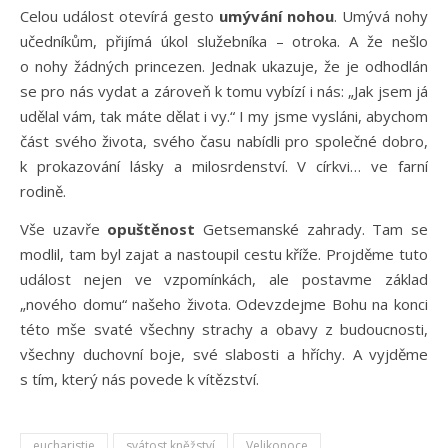
Celou událost otevírá gesto
umývání nohou
. Umývá nohy
učedníkům, přijímá úkol služebníka – otroka. A že nešlo
o nohy žádných princezen. Jednak ukazuje, že je odhodlán
se pro nás vydat a zároveň k tomu vybízí i nás: „Jak jsem já
udělal vám, tak máte dělat i vy.“ I my jsme vysláni, abychom
část svého života, svého času nabídli pro společné dobro,
k prokazování lásky a milosrdenství. V církvi… ve farní
rodině.
Vše uzavře
opuštěnost
Getsemanské zahrady. Tam se
modlil, tam byl zajat a nastoupil cestu kříže. Projděme tuto
událost nejen ve vzpomínkách, ale postavme základ
„nového domu“ našeho života. Odevzdejme Bohu na konci
této mše svaté všechny strachy a obavy z budoucnosti,
všechny duchovní boje, své slabosti a hříchy. A vyjděme
s tím, který nás povede k vítězství.
eucharistie
svátost kněžství
Velikonoce