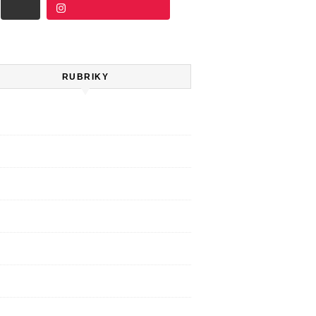
Další
Sledujte na Instagramu
RUBRIKY
e
movanci
pis Klíč
ovní slovo
grafie
ařazené
děti