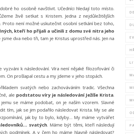
obré ho osobně navštívit. Učedníci hledají toto místo.
D
me živě setkat s Kristem. Jedna z nejdůležitějších
e
. Proto není možné uskutečnit osobní setkání bez toho,
D
ých, kteří ho přijali a učinili z domu své nitra jeho
E
 jsme dva nebo tři, tam je Kristus uprostřed nás. Jen na
H
L
e vyzváni k následování. Víra není nějaké filozofování či
M
šem. On prošlapal cestu a my jdeme v jeho stopách.
říkladem svatých nebo zachováváním tradic. Všechna
M
čné, ale
podstatou víry je následování Ježíše Krista
.
M
, jemu se máme podobat, on je naším vzorem. Slavné
t tím, jak se jim podařilo následovat Krista. My se ale
O
vzpomínání, jak by to bylo, kdyby… My máme vytvářet
ásledovníků… svatých
. Máme být těmi, kteří následují
P
sných podmínek. A v čem ho máme hlavně následovat?