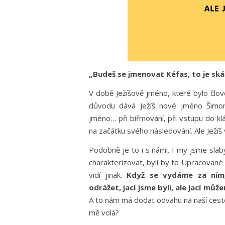
„Budeš se jmenovat Kéfas, to je ská
V době Ježíšově jméno, které bylo člo
důvodu dává Ježíš nové jméno Šimon
jméno… při biřmování, při vstupu do kl
na začátku svého následování. Ale Ježíš 
Podobně je to i s námi. I my jsme slab
charakterizovat, byli by to Upracované 
vidí jinak.
Když se vydáme za ním
odrážet, jací jsme byli, ale jací můž
A to nám má dodat odvahu na naší cestě
mě volá?