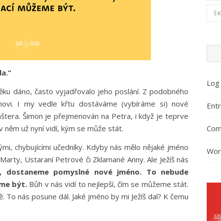
Š
la.“
Log 
věku dáno, často vyjadřovalo jeho poslání. Z podobného
ovi. I my vedle křtu dostáváme (vybíráme si) nové
Entr
áštera. Šimon je přejmenován na Petra, i když je teprve
Com
v něm už nyní vidí, kým se může stát.
ými, chybujícími učedníky. Kdyby nás mělo nějaké jméno
Wor
Marty, Ustaraní Petrové či Zklamané Anny. Ale Ježíš nás
, dostaneme pomyslné nové jméno. To nebude
eme být.
Bůh v nás vidí to nejlepší, čím se můžeme stát.
. To nás posune dál. Jaké jméno by mi Ježíš dal? K čemu