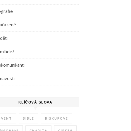
ografie
ařazené
děti
 mládež
okomunikanti
mavosti
KLÍČOVÁ SLOVA
DVENT
BIBLE
BISKUPOVÉ
IŘMOVÁNÍ
CHARITA
CÍRKEV