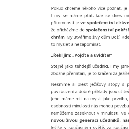
Pokud chceme někoho více poznat, je d
I my se máme ptát, kde se dnes může
přítomností je
ve společenství církv
že přicházíme do
společenství pokřtěn
chrám
. My utváříme živý dům Boží. Kde
to myslet a nezapomínat.
„Řekl jim: „Pojďte a uvidíte!“
Stejně jako tehdejší učedníci, i my jsm
zbožné přemítání, je to kráčení za Ježí
Nesmíme si plést Ježíšovy stopy s p
povzbuzení a dobré příklady jsou užite
Jeho máme mít na mysli jako prvního
osobnosti minulosti nás mohou povzbudi
nemůžeme zaseknout v minulosti, ve 
novou živou generaci učedníků, n
Ježíše v současném světě, za souča