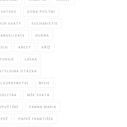
ESATERO
DOBA POSTNÍ
UCH SVATÝ
EUCHARISTIE
VANGELIZACE
HUDBA
ŘÍCH
KŘEST
KŘÍŽ
ITURGIE
LÁSKA
ATYLDINA OTÁZKA
ILOSRDENSTVÍ
MISIE
ODLITBA
MŠE SVATÁ
DPUŠTĚNÍ
PANNA MARIA
APEŽ
PAPEŽ FRANTIŠEK