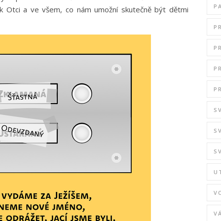
P
 k Otci a ve všem, co nám umožní skutečně být dětmi
P
P
P
P
S
S
S
U
V
V