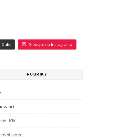
Další
Sledujte na Instagramu
RUBRIKY
e
movanci
pis Klíč
hovní slovo