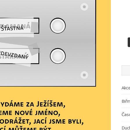
Akc
Biř
Časo
Duc