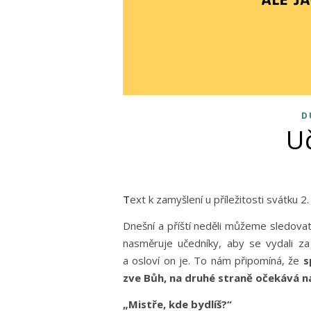
D
U
Text k zamyšlení u příležitosti svátku 
Dnešní a příští neděli můžeme sledovat,
nasměruje učedníky, aby se vydali za 
a osloví on je. To nám připomíná, že
s
zve Bůh, na druhé straně očekává ná
„Mistře, kde bydlíš?“