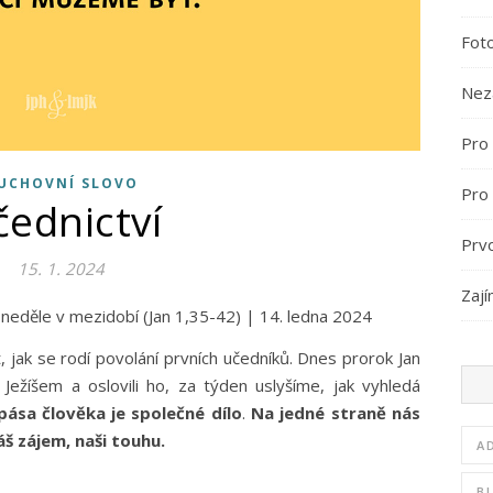
Fot
Nez
Pro 
UCHOVNÍ SLOVO
Pro
čednictví
Prv
15. 1. 2024
Zají
2. neděle v mezidobí (Jan 1,35-42) | 14. ledna 2024
 jak se rodí povolání prvních učedníků. Dnes prorok Jan
Ježíšem a oslovili ho, za týden uslyšíme, jak vyhledá
pása člověka je společné dílo
.
Na jedné straně nás
š zájem, naši touhu.
A
B