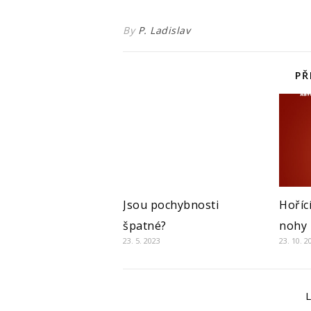
By
P. Ladislav
PŘ
Jsou pochybnosti
Hořící
špatné?
nohy
23. 5. 2023
23. 10. 2