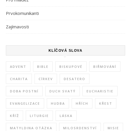
Prvokomunikanti
Zajímavosti
KLÍČOVÁ SLOVA
ADVENT
BIBLE
BISKUPOVÉ
BIŘMOVÁNÍ
CHARITA
CÍRKEV
DESATERO
DOBA POSTNÍ
DUCH SVATÝ
EUCHARISTIE
EVANGELIZACE
HUDBA
HŘÍCH
KŘEST
KŘÍŽ
LITURGIE
LÁSKA
MATYLDINA OTÁZKA
MILOSRDENSTVÍ
MISIE