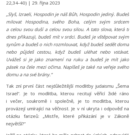
22,34-40) | 29. října 2023
„Slyš, Izraeli, Hospodin je náš Bůh, Hospodin jediný. Budeš
milovat Hospodina, svého Boha, celým svým srdcem
a celou svou duší a celou svou silou. A tato slova, která ti
dnes přikazuji, budeš mít v srdci. Budeš je vštěpovat svým
synům a budeš o nich rozmlouvat, když budeš sedět doma
nebo půjdeš cestou, když budeš uléhat nebo vstávat.
Uvážeš si je jako znamení na ruku a budeš je mít jako
pásek na čele mezi očima. Napíšeš je také na veřeje svého
domu a na své brány.“
Tak zní první část nejdůležitější modlitby judaismu „Šema
Israel“. Je to modlitba, kterou recitují věřící židé ráno
i večer, soukromě i společně, je to modlitba, kterou
provázejí umírající na věčnost. Je v ní ukryta i odpověď na
otázku farizeů: „Mistře, které přikázání je v Zákoně
největší?“