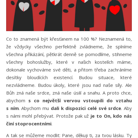
Co to znamená být křesťanem na 100 %? Neznamená to,
že vždycky všechno perfektně zvládneme, že splníme
všechna přikázání, pětkrát denně se pomodlíme, stihneme
všechny bohoslužby, které v našich kostelích máme,
dokonale vychováme své děti, a přitom třeba zachráníme
desítky bloudících existencí. Budou situace, které
nezvládneme. Budou úkoly, které jsou nad naše síly. Ale
Bůh zná naše srdce, zná naše úsilí a snahu. A proto chce,
abychom
s co největší vervou vstoupili do vztahu
s ním
. Abychom mu
dali k dispozici celé své srdce
. Aby
s námi mohl přebývat. Protože pak už
je to On, kdo nás
činí stoprocentními
.
A tak se můžeme modlit: Pane, děkuji ti, za tvou lásku. Ty