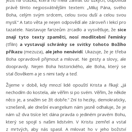
Ježíš na otázku, která ho měla zahnat do úzkých, odpovídá
právě tímto nejposvátnějším textem: „Miluj Pána, svého
Boha, celým svým srdcem, celou svou duší a celou svou
myslí.“ A tato věta je nejen odpovědí ale zároveň i lekcí pro
tazatele. Nastavuje farizeům zrcadlo a vysvětluje, že
sice
znají tyto texty zpaměti, nosí modlitební řemínky
(tfilin)
a vystavují schránky se svitky tohoto Božího
příkazu
(mezuza),
ale jeho nenávidí
. Ukazuje, že je třeba
Boha opravdově přijmout a milovat. Ne gesty a slovy, ale
doopravdy. Nejen Boha historického, ale Boha, který se
stal člověkem a je s nimi tady a teď.
Žijeme v době, kdy mnozí lidé opouští Krista a říkají: „Já
nechodím do kostela, ale věřím si po svém. Věřím, že někde
něco je, a snažím se žít dobře.“ Zní to hezky, demokraticky,
vznešeně, ale dnešní evangelium nám jasně odhaluje, že je
nám už dva tisíce let dána pravda o jediném pravém Bohu,
který se spojil s našim lidstvím. V Kristu zemřel a vstal
z mrtvých, aby nás spasil. A milovat ho v jeho božství