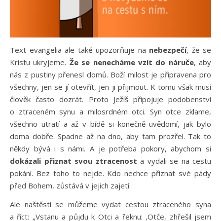
Text evangelia ale také upozorňuje na
nebezpečí
, že se
Kristu ukryjeme.
Že se nenecháme vzít do náruče
, aby
nás z pustiny přenesl domů. Boží milost je připravena pro
všechny, jen se jí otevřít, jen ji přijmout. K tomu však musí
člověk často dozrát. Proto Ježíš připojuje podobenství
o ztraceném synu a milosrdném otci. Syn otce zklame,
všechno utratí a až v bídě si konečně uvědomí, jak bylo
doma dobře. Spadne až na dno, aby tam prozřel. Tak to
někdy bývá i s námi. A je potřeba pokory, abychom si
dokázali přiznat svou ztracenost
a vydali se na cestu
pokání. Bez toho to nejde. Kdo nechce přiznat své pády
před Bohem, zůstává v jejich zajetí.
Ale naštěstí se můžeme vydat cestou ztraceného syna
a říct: „Vstanu a půjdu k Otci a řeknu: ‚Otče, zhřešil jsem