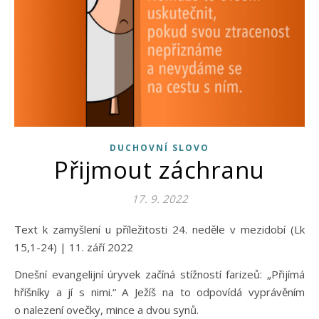
DUCHOVNÍ SLOVO
Přijmout záchranu
17. 9. 2022
Text k zamyšlení u příležitosti 24. neděle v mezidobí (Lk
15,1-24) | 11. září 2022
Dnešní evangelijní úryvek začíná stížností farizeů: „Přijímá
hříšníky a jí s nimi.“ A Ježíš na to odpovídá vyprávěním
o nalezení ovečky, mince a dvou synů.