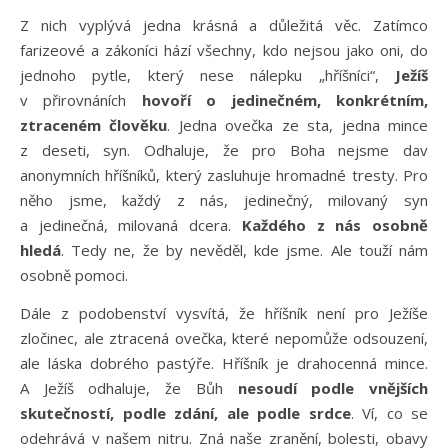
Z nich vyplývá jedna krásná a důležitá věc. Zatímco
farizeové a zákoníci hází všechny, kdo nejsou jako oni, do
jednoho pytle, který nese nálepku „hříšníci“,
Ježíš
v přirovnáních
hovoří o jedinečném, konkrétním,
ztraceném člověku
. Jedna ovečka ze sta, jedna mince
z deseti, syn. Odhaluje, že pro Boha nejsme dav
anonymních hříšníků, který zasluhuje hromadné tresty. Pro
něho jsme, každý z nás, jedinečný, milovaný syn
a jedinečná, milovaná dcera.
Každého z nás osobně
hledá
. Tedy ne, že by nevěděl, kde jsme. Ale touží nám
osobně pomoci.
Dále z podobenství vysvítá, že hříšník není pro Ježíše
zločinec, ale ztracená ovečka, které nepomůže odsouzení,
ale láska dobrého pastýře. Hříšník je drahocenná mince.
A Ježíš odhaluje, že Bůh
nesoudí podle vnějších
skutečností, podle zdání, ale podle srdce
. Ví, co se
odehrává v našem nitru. Zná naše zranění, bolesti, obavy