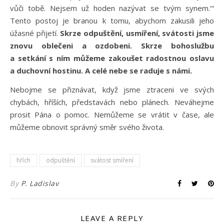
vůči tobě. Nejsem už hoden nazývat se tvým synem.‘“
Tento postoj je branou k tomu, abychom zakusili jeho
úžasné přijetí.
Skrze odpuštění, usmíření, svátosti jsme
znovu oblečeni a ozdobeni. Skrze bohoslužbu
a setkání s ním můžeme zakoušet radostnou oslavu
a duchovní hostinu. A celé nebe se raduje s námi.
Nebojme se přiznávat, když jsme ztraceni ve svých
chybách, hříších, představách nebo plánech. Neváhejme
prosit Pána o pomoc. Nemůžeme se vrátit v čase, ale
můžeme obnovit správný směr svého života.
hřích
odpuštění
svátost smíření
By
P. Ladislav
LEAVE A REPLY